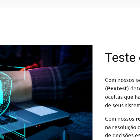
Teste 
Com nossos s
(
) de
Pentest
ocultas que h
de seus siste
Com nossos
r
na resolução 
de decisões e