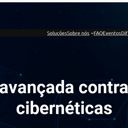
Soluções
Sobre nós
FAQ
Eventos
Dif
 avançada contr
cibernéticas