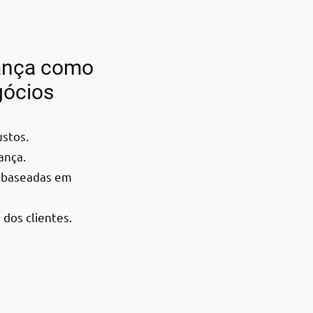
ança como
gócios
ustos.
ança.
s baseadas em
dos clientes.