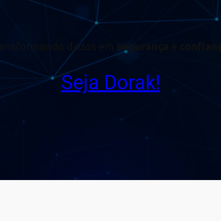
ransformando dados em
segurança
e
confian
Seja Dorak!