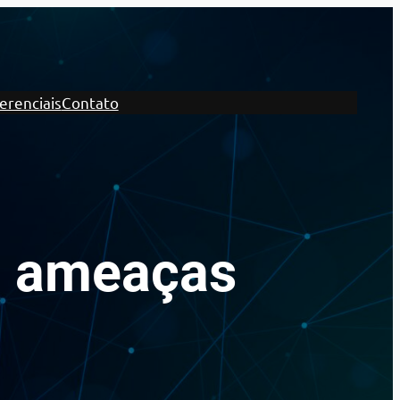
erenciais
Contato
a ameaças