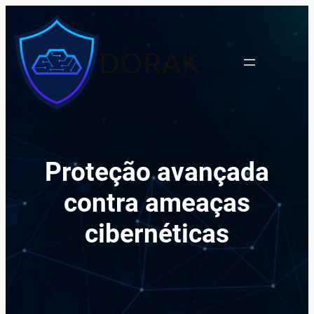
Pular
para
o
DORAK
conteúdo
Proteção avançada
contra ameaças
cibernéticas