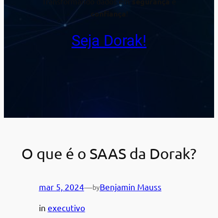
Transformando dados em
segurança
e
confiança
!
Seja Dorak!
O que é o SAAS da Dorak?
mar 5, 2024
—
Benjamin Mauss
by
in
executivo